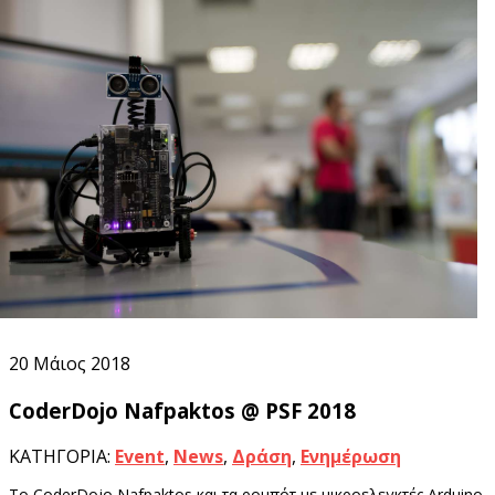
20
Μάιος 2018
20
Μάιος 2018
CoderDojo Nafpaktos @ PSF 2018
ΚΑΤΗΓΟΡΙΑ:
Event
,
News
,
Δράση
,
Ενημέρωση
Το CoderDojo Nafpaktos και τα ρομπότ με μικροελεγκτές Arduino