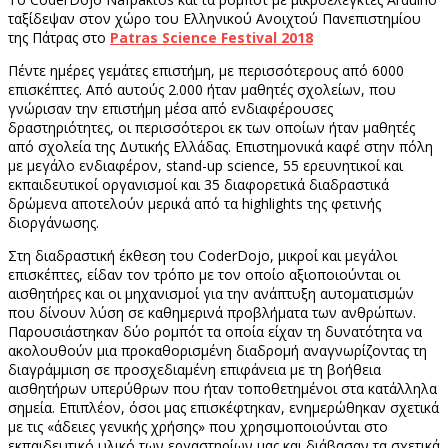
ταξίδεψαν στον χώρο του Ελληνικού Ανοιχτού Πανεπιστημίου
της Πάτρας στο
Patras Science Festival 2018
.
Πέντε ημέρες γεμάτες επιστήμη, με περισσότερους από 6000
επισκέπτες. Από αυτούς 2.000 ήταν μαθητές σχολείων, που
γνώρισαν την επιστήμη μέσα από ενδιαφέρουσες
δραστηριότητες, οι περισσότεροι εκ των οποίων ήταν μαθητές
από σχολεία της Δυτικής Ελλάδας. Επιστημονικά καφέ στην πόλη
με μεγάλο ενδιαφέρον, stand-up science, 55 ερευνητικοί και
εκπαιδευτικοί οργανισμοί και 35 διαφορετικά διαδραστικά
δρώμενα αποτελούν μερικά από τα highlights της φετινής
διοργάνωσης.
Στη διαδραστική έκθεση του CoderDojo, μικροί και μεγάλοι
επισκέπτες, είδαν τον τρόπο με τον οποίο αξιοποιούνται οι
αισθητήρες και οι μηχανισμοί για την ανάπτυξη αυτοματισμών
που δίνουν λύση σε καθημερινά προβλήματα των ανθρώπων.
Παρουσιάστηκαν δύο ρομπότ τα οποία είχαν τη δυνατότητα να
ακολουθούν μια προκαθορισμένη διαδρομή αναγνωρίζοντας τη
διαγράμμιση σε προσχεδιαμένη επιφάνεια με τη βοήθεια
αισθητήρων υπερύθρων που ήταν τοποθετημένοι στα κατάλληλα
σημεία. Επιπλέον, όσοι μας επισκέφτηκαν, ενημερώθηκαν σχετικά
με τις «άδειες γενικής χρήσης» που χρησιμοποιούνται στο
εκπαιδευτικό υλικό των εργαστηρίων μας και διάβασαν τα σχετικά