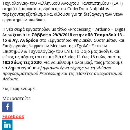
Τεχνολογίας» του «Ελληνικού Ανοιχτού Πανεπιστημίου» (ΕΑΠ)
στηρίζει έμπρακτα τις δράσεις του CoderDojo Nafpaktos
παρέχοντας εξοπλισμό και αίθουσα για τη διεξαγωγή των νέων
εργαστηρίων «κώδικα».
Η νέα σειρά εργαστηρίων με τίτλο «Processing + Arduino = Digital
Arts» ξεκινά το
Σάββατο 29/9/2018 στην οδό Τσαμαδού 13 –
15 & Αγ. Ανδρέου
στο «Εργαστήριο Ψηφιακών Συστημάτων και
Επεξεργασίας Ψηφιακών Μέσων» της «Σχολής Θετικών
Επιστημών & Τεχνολογίας» του ΕΑΠ. Το Dojo μας ανοίγει και
φέτος τις πόρτες του σε παιδιά ηλικίας 11 έως 16 ετών, από τις
18:30 έως τις 20:30
, για να μάθουμε όλοι μαζί, πως μπορούμε
να δημιουργούμε
«ψηφιακά» έργα τέχνης με τη γλώσσα
προγραμματισμού Processing και τις πλακέτες αυτοματισμού
Arduino
.
Σας περιμένουμε!
Μοιραστείτε
Facebook