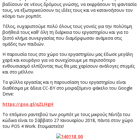
βαδίσουν σε νέους δρόμους γνώσης, να εκφράσουν τη φαντασία
τους, να εξωτερικεύσουν τις ιδέες τους και να κατανοήσουν τον
κόσμο των ρομπότ.
Τέλος, ευχαριστούμε πολύ όλους τους γονείς για την πολύτιμη
βοήθειά τους καθ’ όλη τη διάρκεια του εργαστηρίου και για το
ζεστό κλήμα συνεργασίας που διαμόρφωσαν ανάμεσα στις
ομάδες των παιδιών.
Η παρουσία τους στο χώρο του εργαστηρίου μας έδωσε μεγάλη
χαρά και κουράγιο για να συνεχίσουμε με περισσότερο
ενθουσιασμό ελπίζοντας πως θα μας χαρίσουν ανάλογες στιγμές
και στο μέλλον.
Τα φύλλα εργασίας και η παρουσίαση του εργαστηρίου είναι
διαθέσιμα με άδεια CC-BY στο μοιραζόμενο φάκελο του Google
Drive:
https://goo.gl/qZLHgH
Το επόμενο ραντεβού των ρομπότ με τους μικρούς Νίντζα του
κώδικα είναι το Σάββατο 27 Ιανουαρίου 2018, πάντα στον χώρο
του POS 4 Work. Ετοιμαστείτε!